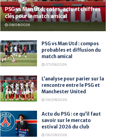
PSG vs Man Utd : cotes, actu et chiffres
clés pour le match amical
08/08/2026
PSG vs Man Utd : compos
probables et diffusion du
match amical
07/08/2026
L’analyse pour parier sur la
rencontre entre le PSG et
Manchester United
06/08/2026
Actu du PSG : ce qu’il faut
savoir sur le mercato
estival 2026 du club
06/08/2026