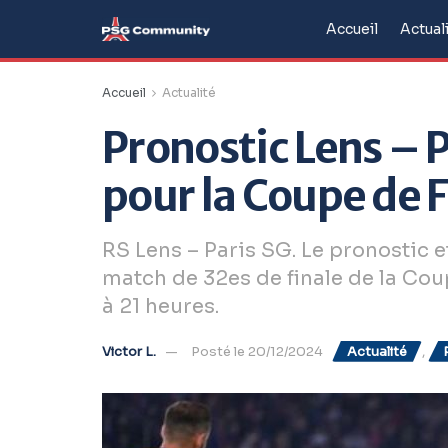
Accueil
Actual
Accueil
Actualité
Pronostic Lens – P
pour la Coupe de 
RS Lens – Paris SG. Le pronostic 
match de 32es de finale de la Co
à 21 heures.
Victor L.
Posté le 20/12/2024
Actualité
,