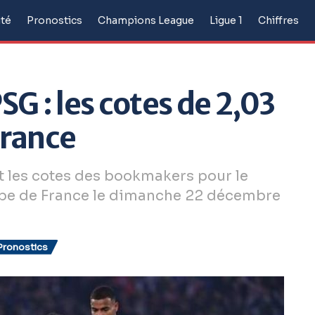
ité
Pronostics
Champions League
Ligue 1
Chiffres
SG : les cotes de 2,03
France
et les cotes des bookmakers pour le
upe de France le dimanche 22 décembre
Pronostics