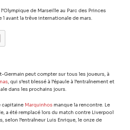
 l’Olympique de Marseille au Parc des Princes
1 avant la trêve internationale de mars.
nt-Germain peut compter sur tous les joueurs, à
enas
, qui s’est blessé à l’épaule à l’entraînement et
ale dans les prochains jours.
e capitaine
Marquinhos
manque la rencontre. Le
le, a été remplacé lors du match contre Liverpool
s, selon l’entraîneur Luis Enrique, le onze de