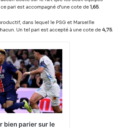
s, ce pari est accompagné d’une cote de
1,65
.
productif, dans lequel le PSG et Marseille
hacun. Un tel pari est accepté à une cote de
4,75
.