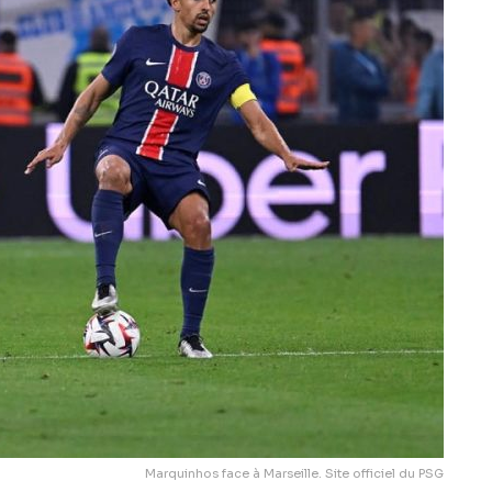
Marquinhos face à Marseille. Site officiel du PSG