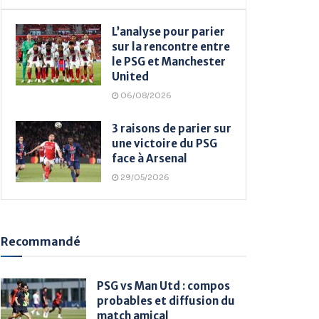
L’analyse pour parier
sur la rencontre entre
le PSG et Manchester
United
06/08/2026
3 raisons de parier sur
une victoire du PSG
face à Arsenal
29/05/2026
Recommandé
PSG vs Man Utd : compos
probables et diffusion du
match amical