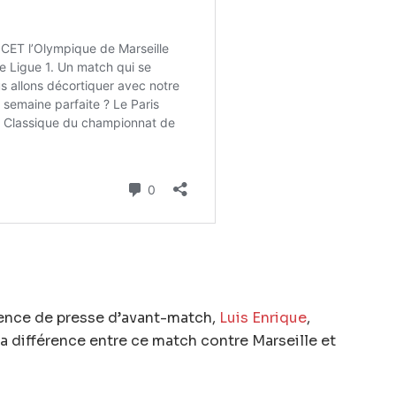
érence de presse d’avant-match,
Luis Enrique
,
la différence entre ce match contre Marseille et