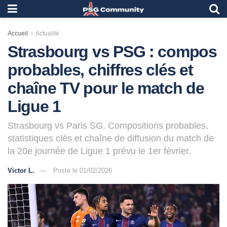
Accueil
Actualité
Strasbourg vs PSG : compos
probables, chiffres clés et
chaîne TV pour le match de
Ligue 1
Strasbourg vs Paris SG. Compositions probables,
statistiques clés et chaîne de diffusion du match de
la 20e journée de Ligue 1 prévu le 1er février.
Victor L.
Posté le 01/02/2026