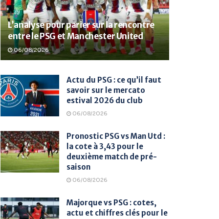
L’analyse pour parier sur la rencontre
entre le PSG et Manchester United
06/08/2026
Actu du PSG : ce qu’il faut
savoir sur le mercato
estival 2026 du club
06/08/2026
Pronostic PSG vs Man Utd :
la cote à 3,43 pour le
deuxième match de pré-
saison
06/08/2026
Majorque vs PSG : cotes,
actu et chiffres clés pour le