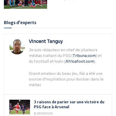
Blogs d’experts
Vincent Tanguy
Je suis rédacteur en chef de plusieurs
médias traitant du PSG (
Tribuna.com
) et
du football africain (
Africafoot.com
).
Grand amateur du beau jeu, Raï a été une
source d’inspiration pour évoluer dans le
métier.
3 raisons de parier sur une victoire du
PSG face à Arsenal
29/05/2026