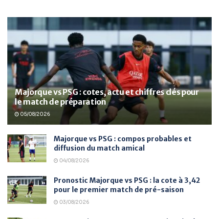
Majorque vs PSG : cotes, actu et chiffres clés pour
le match de préparation
05/08/2026
Majorque vs PSG : compos probables et
diffusion du match amical
04/08/2026
Pronostic Majorque vs PSG : la cote à 3,42
pour le premier match de pré-saison
03/08/2026