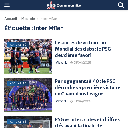
Accueil
Mot-clé
Inter Milan
Étiquette :
Inter Milan
Les cotes de victoire au
ACTUALITÉ
Mondial des clubs : le PSG
deuxième favori
Victor L.
28/06/2025
Paris gagnants à 40 : le PSG
ACTUALITÉ
décroche sa première victoire
en Champions League
Victor L.
01/06/2025
PSG vs Inter : cotes et chiffres
ACTUALITÉ
clés avant la finale de