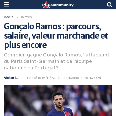
Accueil
Chiffres
Gonçalo Ramos : parcours,
salaire, valeur marchande et
plus encore
Combien gagne Gonçalo Ramos, l'attaquant
du Paris Saint-Germain et de l’équipe
nationale du Portugal ?
Victor L.
Posté le 16/11/2024 – actualisé le 19/11/2024