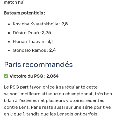
match nul.
Buteurs potentiels :
Khvicha Kvaratskhelia :
2,5
Désiré Doué :
2,75
Florian Thauvin :
3,1
Goncalo Ramos :
2,4
Paris recommandés
Victoire du PSG : 2,054
Le PSG part favori grâce à sa régularité cette
saison : meilleure attaque du championnat, très bon
bilan à l’extérieur et plusieurs victoires récentes
contre Lens. Paris reste aussi sur une série positive
en Ligue 1, tandis que les Lensois ont parfois