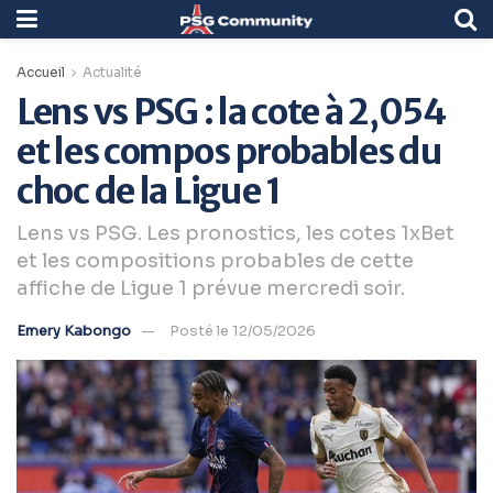
Accueil
Actualité
Lens vs PSG : la cote à 2,054
et les compos probables du
choc de la Ligue 1
Lens vs PSG. Les pronostics, les cotes 1xBet
et les compositions probables de cette
affiche de Ligue 1 prévue mercredi soir.
Emery Kabongo
Posté le 12/05/2026