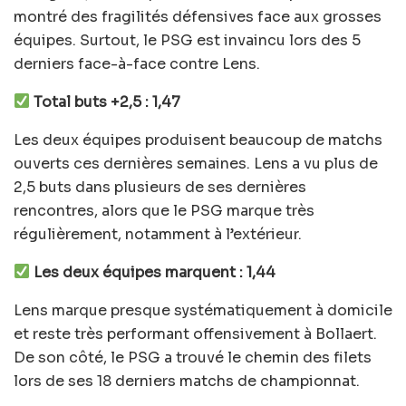
montré des fragilités défensives face aux grosses
équipes. Surtout, le PSG est invaincu lors des 5
derniers face-à-face contre Lens.
Total buts +2,5 : 1,47
Les deux équipes produisent beaucoup de matchs
ouverts ces dernières semaines. Lens a vu plus de
2,5 buts dans plusieurs de ses dernières
rencontres, alors que le PSG marque très
régulièrement, notamment à l’extérieur.
Les deux équipes marquent : 1,44
Lens marque presque systématiquement à domicile
et reste très performant offensivement à Bollaert.
De son côté, le PSG a trouvé le chemin des filets
lors de ses 18 derniers matchs de championnat.