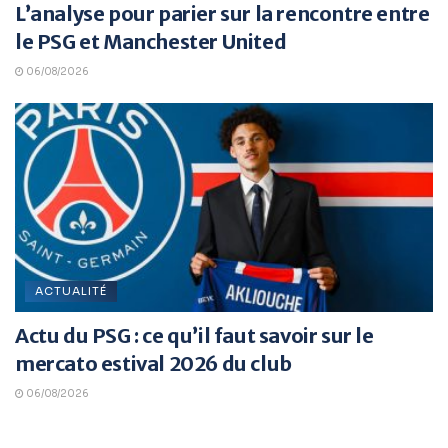
L’analyse pour parier sur la rencontre entre
le PSG et Manchester United
06/08/2026
ACTUALITÉ
Actu du PSG : ce qu’il faut savoir sur le
mercato estival 2026 du club
06/08/2026