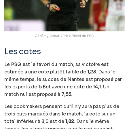
Jérémy Stinat. Site officiel du PSG
Les cotes
Le PSG est le favori du match, sa victoire est
estimée à une cote plutôt faible de
1,23
. Dans le
même temps, le succès de Nantes est proposé par
les experts de 1xBet avec une cote de
14,1
. Un
match nul est proposé à
7,55
.
Les bookmakers pensent qu’il n’y aura pas plus de
trois buts marqués dans le match, la cote sur un
total inférieur à 3,5 est de
1,82
. Dans le même
temps, les experts pensent que le pari gagnant