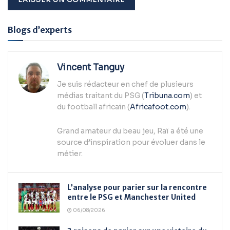
Alternative:
Blogs d’experts
Vincent Tanguy
Je suis rédacteur en chef de plusieurs
médias traitant du PSG (
Tribuna.com
) et
du football africain (
Africafoot.com
).
Grand amateur du beau jeu, Raï a été une
source d’inspiration pour évoluer dans le
métier.
L’analyse pour parier sur la rencontre
entre le PSG et Manchester United
06/08/2026