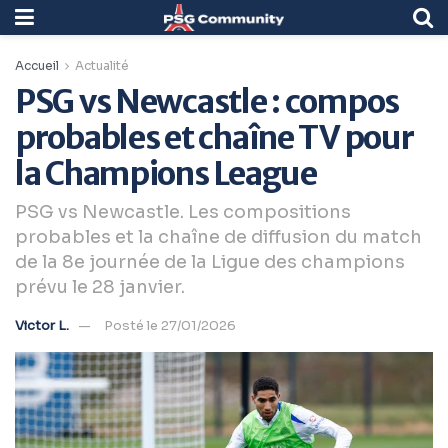
Accueil
Actualité
PSG vs Newcastle : compos
probables et chaîne TV pour
la Champions League
PSG vs Newcastle. Les compositions
probables et la chaîne de diffusion du match
de la 8e journée de la Ligue des champions
prévu le 28 janvier.
Victor L.
Posté le 27/01/2026