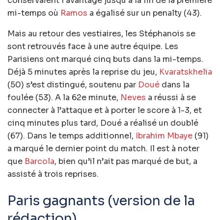
conservaient l’avantage jusqu’à la fin de la première
mi-temps où
Ramos
a égalisé sur un penalty (43).
Mais au retour des vestiaires, les Stéphanois se
sont retrouvés face à une autre équipe. Les
Parisiens ont marqué cinq buts dans la mi-temps.
Déjà 5 minutes après la reprise du jeu,
Kvaratskhelia
(50) s’est distingué, soutenu par
Doué
dans la
foulée (53). A la 62e minute,
Neves
a réussi à se
connecter à l’attaque et à porter le score à 1-3, et
cinq minutes plus tard, Doué a réalisé un doublé
(67). Dans le temps additionnel,
Ibrahim Mbaye
(91)
a marqué le dernier point du match. Il est à noter
que
Barcola
, bien qu’il n’ait pas marqué de but, a
assisté à trois reprises.
Paris gagnants (version de la
rédaction)