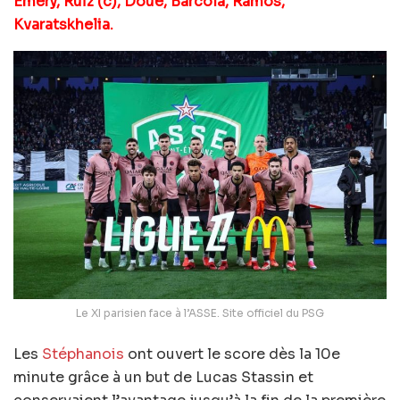
Emery, Ruiz (c), Doué, Barcola, Ramos,
Kvaratskhelia.
Le XI parisien face à l’ASSE. Site officiel du PSG
Les
Stéphanois
ont ouvert le score dès la 10e
minute grâce à un but de Lucas Stassin et