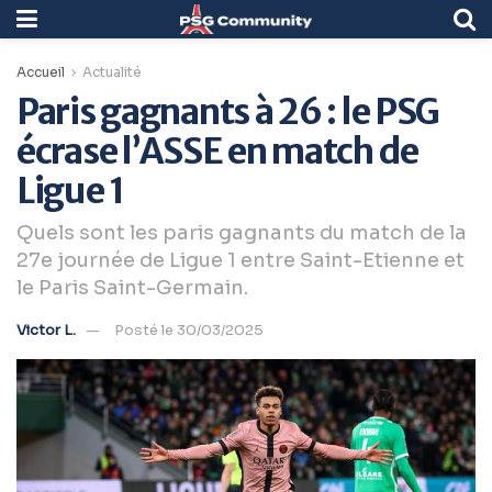
Accueil
Actualité
Paris gagnants à 26 : le PSG
écrase l’ASSE en match de
Ligue 1
Quels sont les paris gagnants du match de la
27e journée de Ligue 1 entre Saint-Etienne et
le Paris Saint-Germain.
Victor L.
Posté le 30/03/2025