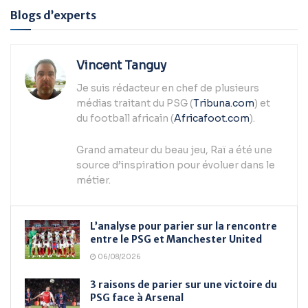
Alternative:
Blogs d’experts
Vincent Tanguy
Je suis rédacteur en chef de plusieurs
médias traitant du PSG (
Tribuna.com
) et
du football africain (
Africafoot.com
).
Grand amateur du beau jeu, Raï a été une
source d’inspiration pour évoluer dans le
métier.
L’analyse pour parier sur la rencontre
entre le PSG et Manchester United
06/08/2026
3 raisons de parier sur une victoire du
PSG face à Arsenal